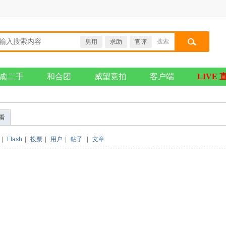
搜索
男用
求助
官评
搜索
城|二手
和合团
威望竞拍
客户端
LIVE 
看
|
Flash
|
投票
|
用户
|
帖子
|
文章