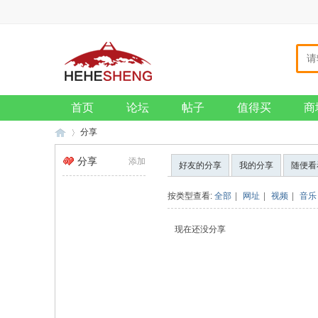
主页
收藏本站
设为首页
VIP会员
钱包
招贤纳士
企业邮箱
首页
论坛
帖子
值得买
商
分享
分享
添加
好友的分享
我的分享
随便看
和
›
按类型查看:
全部
|
网址
|
视频
|
音乐
现在还没分享