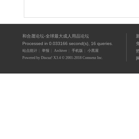
合
和合晟论坛-全球最大成人用品论坛
Processed in 0.033166 second(s), 16 queries.
站点统计
|
举报
|
Archiver
|
手机版
|
小黑屋
Powered by
Discuz!
X3.4
© 2001-2018 Comsenz Inc.
晟
论