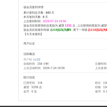
合
该会员签到详情
累计签到总天数 :
443
天
本月签到天数 :
0
天
上次签到时间 :
2026-07-24 19:56
该会员目前获得的总奖励为:威望
1331
点 , 上次获得的奖励为:威
该会员目前签到等级 :
[LV.9]以坛为家II
, 离下一等级
[LV.10]以坛为家
【
今天未签到
】
用户认证
晟
活跃概况
用户组
Lv.22
在线时间
158 小时
注册时间
上次活动时间
2026-7-24 19:56
上次发表
统计信息
已用空间
0 B
积分
13
威望
5258 点
经验
13
金币
0 元
值币
0 
论