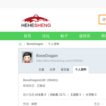
主页
收藏本站
设为首页
VIP会员
钱包
招贤纳士
企业邮箱
首页
论坛
帖子
值得买
商
BoneDragon
个人资料
BoneDragon
https://bbs.hehesheng.com/?206491
和
›
›
主题
分享
留言板
个人资料
BoneDragon
(UID: 206491)
邮箱状态
已验证
统计信息
好友数 0
|
回帖数 3171
|
主题数 5
|
分享数 0
性别
保密
生日
-