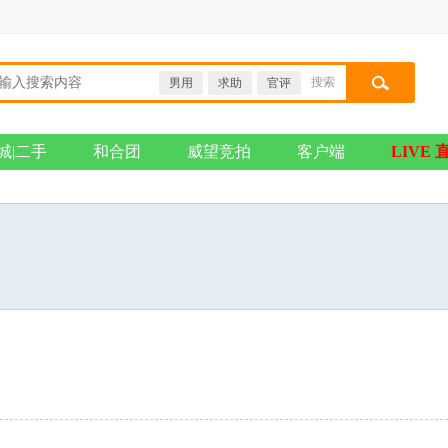
搜索
男用
求助
官评
搜索
城|二手
和合团
威望竞拍
客户端
LIVE 