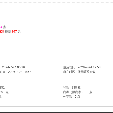
望
4
点.
III
还差
307
天 .
2024-7-24 05:26
最后访问
2026-7-24 19:58
时间
2026-7-24 19:57
所在时区
使用系统默认
851
和币
238 枚
851 点
商券（限商家）
0 点
元
分享币
0 点