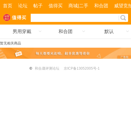
首页
论坛
帖子
值得买
商城|二手
和合团
威望竞
男用穿戴
和合团
默认
暂无相关商品
©
和合晟评测论坛
京ICP备13052005号-1