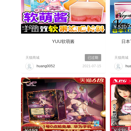
￥229
￥510
0
1
725
YUU软萌酱
日本To
晟
天猫商城
已过期
天猫商城
huang0052
2021-07-15
hu
论
￥153
￥239