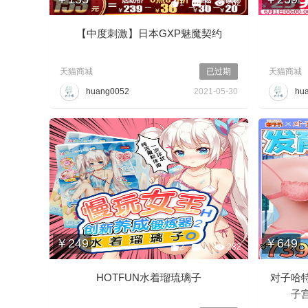
1
1
262
【中度刺激】日本GXP魅魔契约
天猫商城
已过期
天猫商城
huang0052
2021-05-30
hu
坛
￥249
￥649
2
1
282
HOTFUN水着瑠琉璃子
对子哈
子