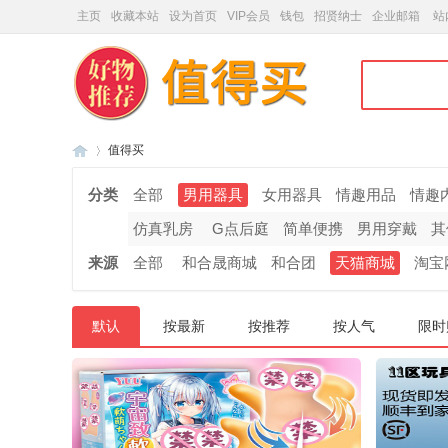
主页
收藏本站
设为首页
VIP会员
钱包
招贤纳士
企业邮箱
站
值得买
分类
全部
男用器具
女用器具
情趣用品
情趣
仿真乳房
G点后庭
简单便携
男用穿戴
其
和
»
来源
全部
和合晟商城
和合团
天猫商城
淘宝
默认
按最新
按推荐
按人气
限时
合