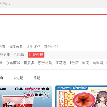
内导航
内衣
情趣家具
计生避孕
其他用品
他男用
性玩偶
阴臀倒模
网
京东商城
拼多多
苏宁易购
亚马逊
1号店
国美
当当网
购
未过期
往期