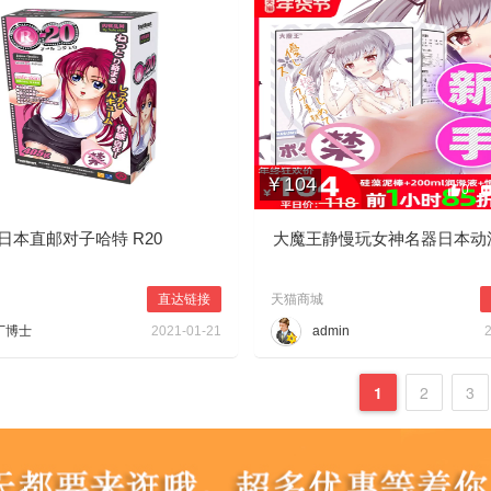
￥104
0
0
297
0
日本直邮对子哈特 R20
大魔王静慢玩女神名器日本动
直达链接
天猫商城
丁博士
2021-01-21
admin
1
2
3