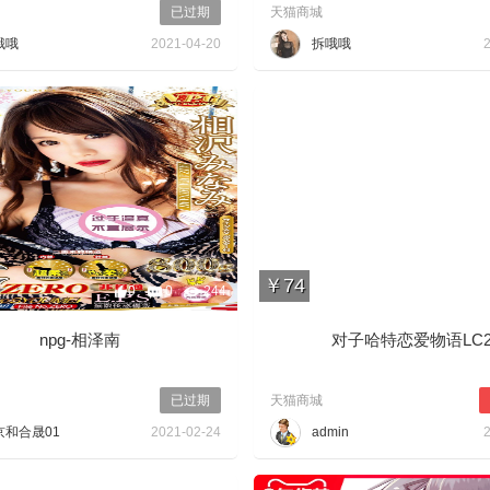
已过期
天猫商城
哦哦
2021-04-20
拆哦哦
￥74
0
0
244
0
npg-相泽南
对子哈特恋爱物语LC
已过期
天猫商城
京和合晟01
2021-02-24
admin