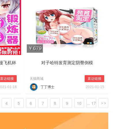
￥679
0
289
0
0
374
漫飞机杯
对子哈特发育测定阴臀倒模
直达链接
天猫商城
直达链接
2021-01-18
丁丁博士
2021-01-15
4
5
6
7
8
9
10
... 17