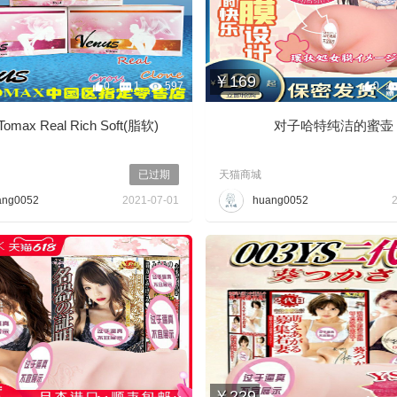
￥169
0
1
597
0
max Real Rich Soft(脂软)
对子哈特纯洁的蜜壶
已过期
天猫商城
ang0052
2021-07-01
huang0052
￥229