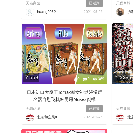
天猫商城
已过期
天猫商城
huang0052
2021-05-28
拆
￥558
￥329
0
0
369
日本进口大魔王Tomax新女神动漫慢玩
名器自慰飞机杯男用Muses倒模
天猫商城
已过期
天猫商城
北京和合晟01
2021-02-24
北