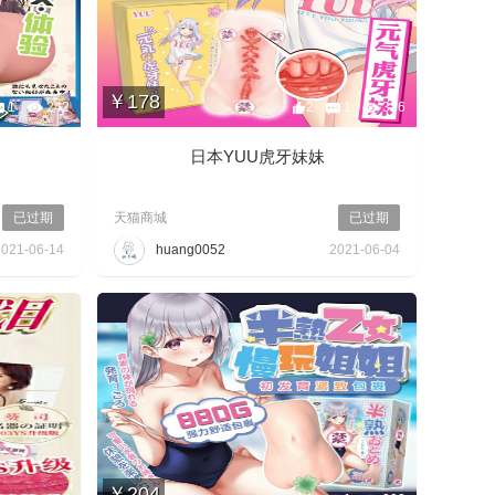
￥178
1
242
2
1
316
日本YUU虎牙妹妹
已过期
天猫商城
已过期
2021-06-14
huang0052
2021-06-04
￥204