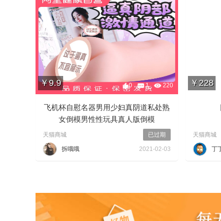
￥9.9
￥228
0
1
220
飞机杯自慰名器男用少妇真阴道私处熟
女倒模男性性玩具真人版倒模
天猫商城
已过期
天猫商城
拆哦哦
2021-02-03
丁