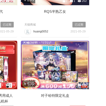
1
360
1
1
202
二代
RQS半熟乙女
已过期
天猫商城
已过期
2021-05-29
huang0052
2021-05-29
￥539
1
229
0
0
505
男用成人
对子哈特限定礼盒
飞机杯