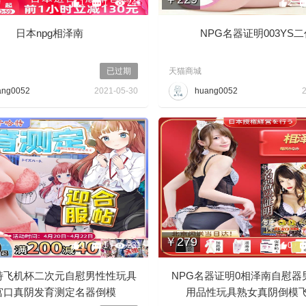
1
1
241
2
日本npg相泽南
NPG名器证明003YS
已过期
天猫商城
ang0052
2021-05-30
huang0052
￥279
0
1
231
0
特飞机杯二次元自慰男性性玩具
NPG名器证明0相泽南自慰器
宫口真阴发育测定名器倒模
用品性玩具熟女真阴倒模