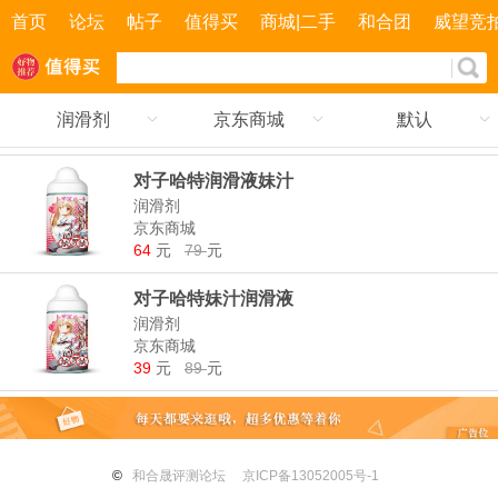
首页
论坛
帖子
值得买
商城|二手
和合团
威望竞
润滑剂
京东商城
默认
对子哈特润滑液妹汁
润滑剂
京东商城
64
元
79
元
对子哈特妹汁润滑液
润滑剂
京东商城
39
元
89
元
©
和合晟评测论坛
京ICP备13052005号-1