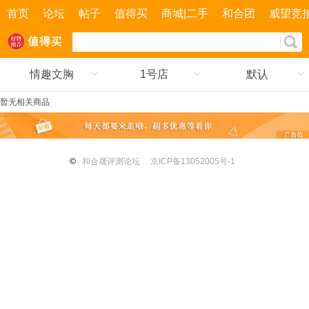
首页
论坛
帖子
值得买
商城|二手
和合团
威望竞
情趣文胸
1号店
默认
暂无相关商品
©
和合晟评测论坛
京ICP备13052005号-1