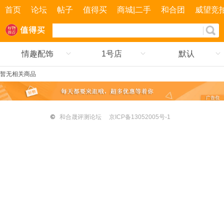
首页
论坛
帖子
值得买
商城|二手
和合团
威望竞
情趣配饰
1号店
默认
暂无相关商品
©
和合晟评测论坛
京ICP备13052005号-1