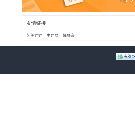
友情链接
艺美娃娃
中娃网
懂杯帝
晟
论