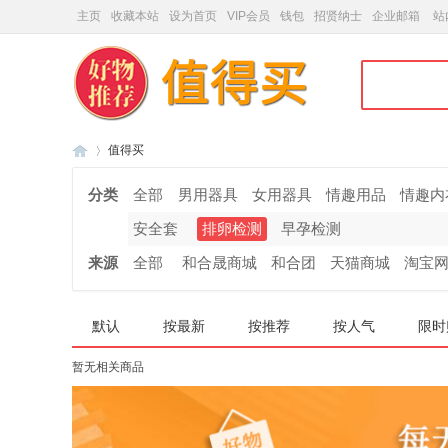
主页
收藏本站
设为首页
VIP会员
钱包
招贤纳士
企业邮箱
站
值得买
分类
全部
男用器具
女用器具
情趣用品
情趣内
安全套
排卵检测
早孕检测
和
»
来源
全部
和合晟商城
和合团
天猫商城
淘宝
默认
按最新
按推荐
按人气
限时
暂无相关商品
合