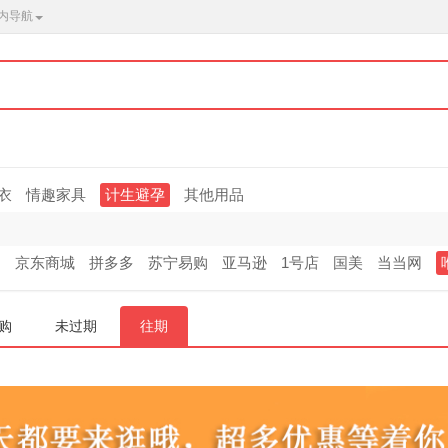
内导航
衣
情趣家具
计生避孕
其他用品
网
京东商城
拼多多
苏宁易购
亚马逊
1号店
国美
当当网
购
未过期
往期