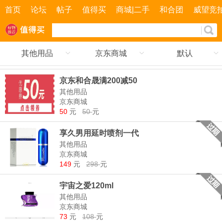
首页
论坛
帖子
值得买
商城|二手
和合团
威望竞
其他用品
京东商城
默认
京东和合晟满200减50
其他用品
京东商城
50
元
50
元
享久男用延时喷剂一代
其他用品
京东商城
149
元
298
元
宇宙之爱120ml
其他用品
京东商城
73
元
108
元