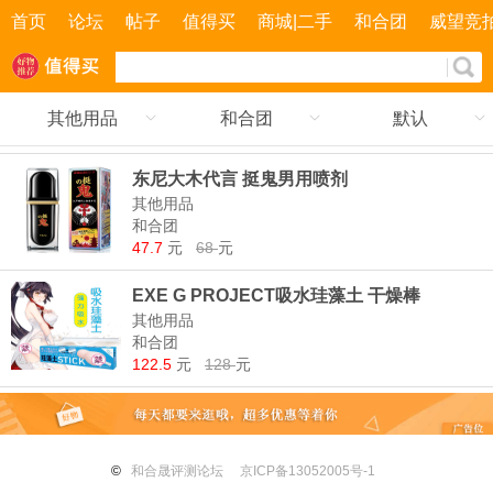
首页
论坛
帖子
值得买
商城|二手
和合团
威望竞
其他用品
和合团
默认
东尼大木代言 挺鬼男用喷剂
其他用品
和合团
47.7
元
68
元
EXE G PROJECT吸水珪藻土 干燥棒
其他用品
和合团
122.5
元
128
元
©
和合晟评测论坛
京ICP备13052005号-1