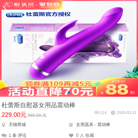
杜蕾斯自慰器女用品震动棒
214
2020-03-31
229.00元
399.00 元
天猫商城
女用器具 - 震动棒
1 条 评论
0 人 收藏