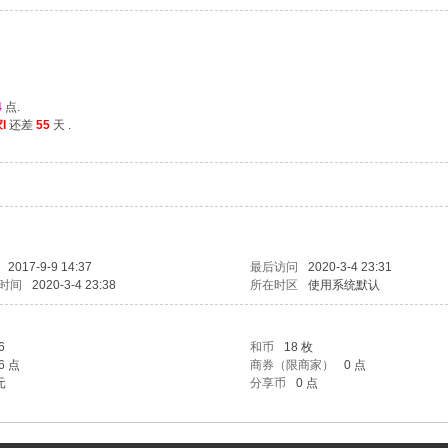
4
点.
I
还差
55
天 .
2017-9-9 14:37
最后访问
2020-3-4 23:31
时间
2020-3-4 23:38
所在时区
使用系统默认
6
和币
18 枚
6 点
商券（限商家）
0 点
元
分享币
0 点