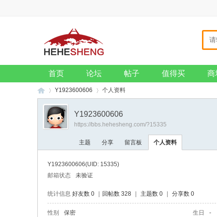
主页
收藏本站
设为首页
VIP会员
钱包
招贤纳士
企业邮箱
首页
论坛
帖子
值得买
商
Y1923600606
个人资料
Y1923600606
https://bbs.hehesheng.com/?15335
和
›
›
主题
分享
留言板
个人资料
Y1923600606
(UID: 15335)
邮箱状态
未验证
统计信息
好友数 0
|
回帖数 328
|
主题数 0
|
分享数 0
性别
保密
生日
-