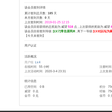
合
该会员签到详情
累计签到总天数 :
185
天
本月签到天数 :
0
天
上次签到时间 :
2019-01-25 12:15
该会员目前获得的总奖励为:威望
516
点 , 上次获得的奖励为:威望
该会员目前签到等级 :
[LV.7]常住居民III
, 离下一等级
[LV.8]以坛为家
【
今天未签到
】
用户认证
晟
活跃概况
用户组
Lv.4
在线时间
55 小时
注册时间
上次活动时间
2020-3-4 23:31
上次发表
统计信息
已用空间
0 B
积分
75
威望
0 点
经验
75
金币
0 元
值币
0 
论