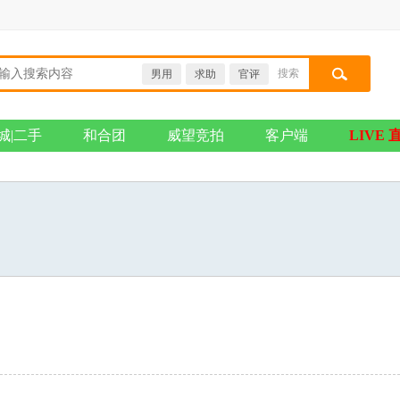
搜索
男用
求助
官评
搜索
城|二手
和合团
威望竞拍
客户端
LIVE 