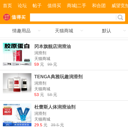
首页
论坛
帖子
值得买
商城|二手
和合团
威望竞
情趣用品
天猫商城
默认
冈本旗舰店润滑油
润滑剂
天猫商城
59
元
99
元
TENGA典雅玩趣润滑剂
润滑剂
天猫商城
53
元
58
元
杜蕾斯人体润滑油剂
润滑剂
天猫商城
29.5
元
39.5
元