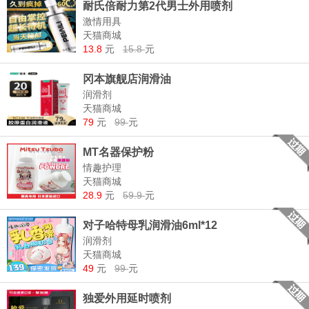
耐氏倍耐力第2代男士外用喷剂
激情用具
天猫商城
13.8
元
15.8
元
冈本旗舰店润滑油
润滑剂
天猫商城
79
元
99
元
MT名器保护粉
情趣护理
天猫商城
28.9
元
59.9
元
对子哈特母乳润滑油6ml*12
润滑剂
天猫商城
49
元
99
元
独爱外用延时喷剂