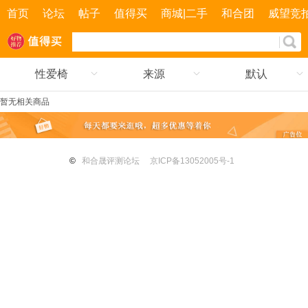
首页
论坛
帖子
值得买
商城|二手
和合团
威望竞
性爱椅
来源
默认
暂无相关商品
©
和合晟评测论坛
京ICP备13052005号-1