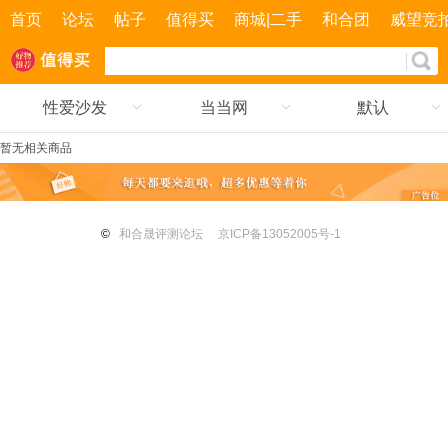
首页
论坛
帖子
值得买
商城|二手
和合团
威望竞
性爱沙发
当当网
默认
暂无相关商品
©
和合晟评测论坛
京ICP备13052005号-1