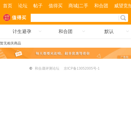
首页
论坛
帖子
值得买
商城|二手
和合团
威望竞
计生避孕
和合团
默认
暂无相关商品
©
和合晟评测论坛
京ICP备13052005号-1