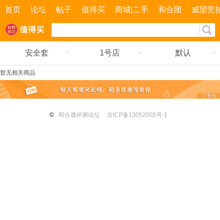
首页
论坛
帖子
值得买
商城|二手
和合团
威望竞
安全套
1号店
默认
暂无相关商品
©
和合晟评测论坛
京ICP备13052005号-1