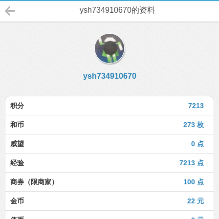
ysh734910670的资料
ysh734910670
积分
7213
和币
273 枚
威望
0 点
经验
7213 点
商券（限商家）
100 点
金币
22 元