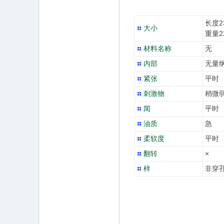
长度2
大小
重量2
材料名称
无
内部
无量
紧张
平时
刺激物
稍微
闻
平时
油质
急
柔软度
平时
翻转
×
样
非穿