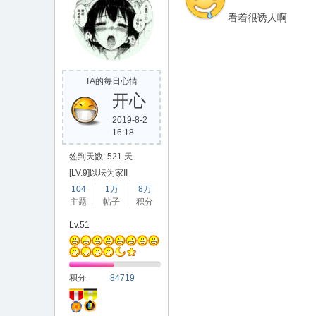
看着很诱人啊
TA的每日心情
开心
2019-8-2
16:18
签到天数: 521 天
[LV.9]以坛为家II
104
1万
8万
主题
帖子
积分
Lv.51
积分
84719