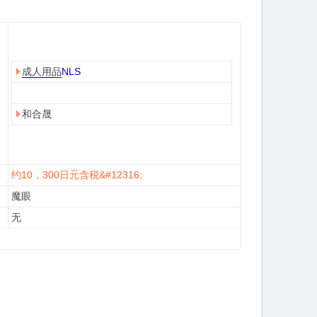
成人用品
NLS
和合晟
约10，300日元含税&#12316;
魔眼
无