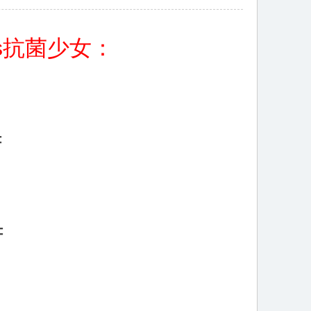
es抗菌少女：
=
=