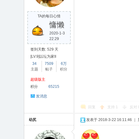
TA的每日心情
慵懒
2020-1-3
22:29
签到天数: 529 天
[LV.9]以坛为家II
34
7509
6万
主题
帖子
积分
超级版主
积分
65215
发消息
回复
支持
1
反对
幼尻
发表于 2018-3-22 16:11:46
|