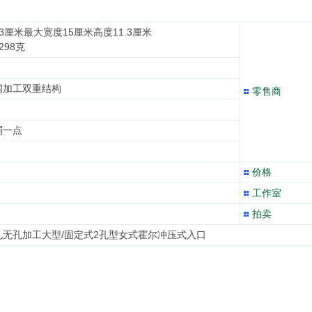
3厘米最大宽度15厘米高度11.3厘米
298克
纲加工双重结构
零售商
弱一点
价格
工作室
拍卖
孔无孔加工大型/固定式2孔型女式霍尔冲压式入口