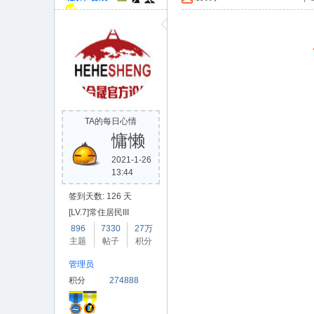
合
TA的每日心情
慵懒
晟
2021-1-26
13:44
签到天数: 126 天
[LV.7]常住居民III
896
7330
27万
主题
帖子
积分
管理员
积分
274888
论