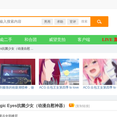
搜索
男用
求助
官评
搜索
城|二手
和合团
威望竞拍
客户端
LIVE 
yes抗菌少女（动漫自慰 ...
到极致的吮吸潮喷棒，做
ACG 出包王女第四季 to love
ACG 出包王女第四季 to l
真正的女王。
DARKNESS tv 0
DARKNESS tv 0
agic Eyes抗菌少女（动漫自慰神器）
[复制链接]
显示全部楼层