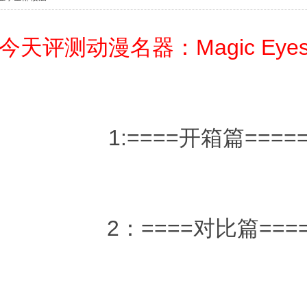
今天评测动漫名器：Magic Ey
1:====开箱篇====
2：====对比篇===