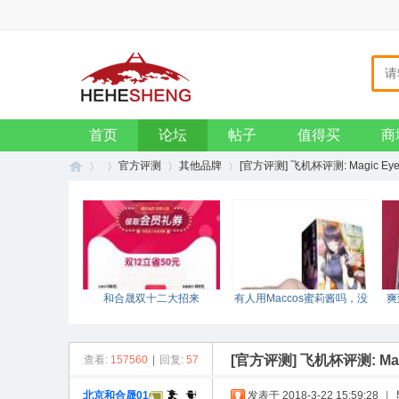
主页
收藏本站
设为首页
VIP会员
钱包
招贤纳士
企业邮箱
首页
论坛
帖子
值得买
商
官方评测
其他品牌
[官方评测] 飞机杯评测: Magic E
和
»
›
›
›
和合晟双十二大招来
有人用Maccos蜜莉酱吗，没
爽
袭！！！
测评哎？
[官方评测] 飞机杯评测: M
查看:
157560
|
回复:
57
北京和合晟01
发表于 2018-3-22 15:59:28
|