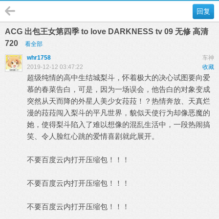
回复
ACG 出包王女第四季 to love DARKNESS tv 09 无修 高清
720
看全部
whr1758
车神
2019-12-12 03:47:22
收藏
超级纯情的高中生结城梨斗，怀着极大的决心试图要向爱
慕的春菜告白，可是，因为一场误会，他告白的对象变成
突然从天而降的外星人美少女菈菈！？热情奔放、天真烂
漫的菈菈闯入梨斗的平凡世界，貌似天使行为却像恶魔的
她，使得梨斗陷入了难以想像的混乱生活中，一段热闹搞
笑、令人脸红心跳的爱情喜剧就此展开。
不要百度云内打开压缩包！！！
不要百度云内打开压缩包！！！
不要百度云内打开压缩包！！！