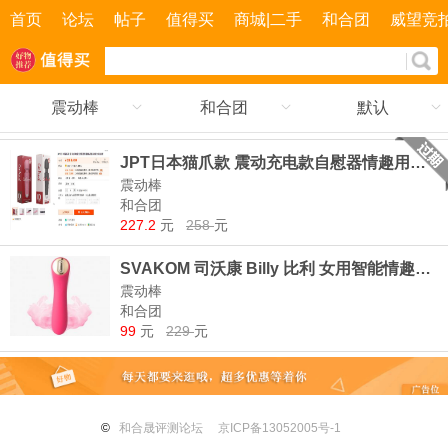
首页
论坛
帖子
值得买
商城|二手
和合团
威望竞
震动棒
和合团
默认
JPT日本猫爪款 震动充电款自慰器情趣用品振动棒女用按摩
震动棒
和合团
227.2
元
258
元
SVAKOM 司沃康 Billy 比利 女用智能情趣按摩棒 玫红色 99元包邮（需用券）
震动棒
和合团
99
元
229
元
©
和合晟评测论坛
京ICP备13052005号-1