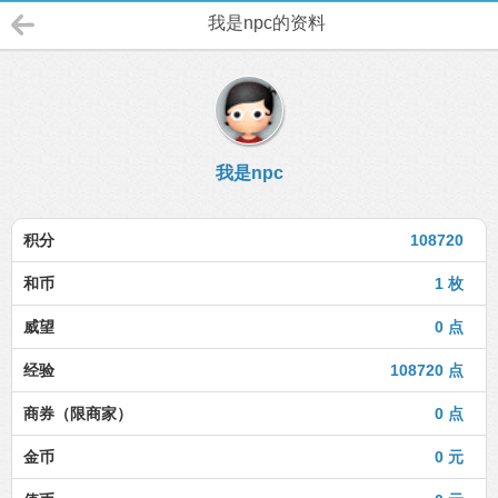
我是npc的资料
我是npc
积分
108720
和币
1 枚
威望
0 点
经验
108720 点
商券（限商家）
0 点
金币
0 元