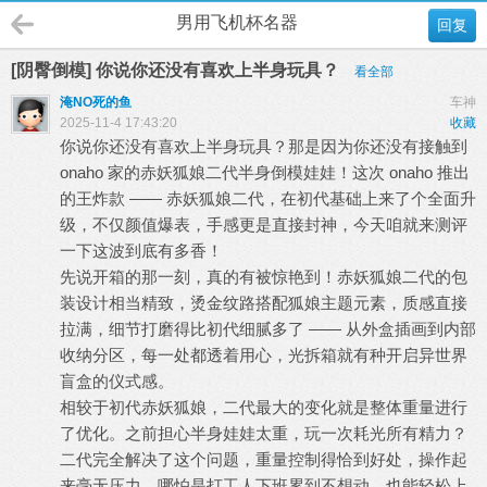
男用飞机杯名器
回复
[阴臀倒模] 你说你还没有喜欢上半身玩具？
看全部
淹NO死的鱼
车神
2025-11-4 17:43:20
收藏
你说你还没有喜欢上半身玩具？那是因为你还没有接触到
onaho 家的赤妖狐娘二代半身倒模娃娃！这次 onaho 推出
的王炸款 —— 赤妖狐娘二代，在初代基础上来了个全面升
级，不仅颜值爆表，手感更是直接封神，今天咱就来测评
一下这波到底有多香！
先说开箱的那一刻，真的有被惊艳到！赤妖狐娘二代的包
装设计相当精致，烫金纹路搭配狐娘主题元素，质感直接
拉满，细节打磨得比初代细腻多了 —— 从外盒插画到内部
收纳分区，每一处都透着用心，光拆箱就有种开启异世界
盲盒的仪式感。
相较于初代赤妖狐娘，二代最大的变化就是整体重量进行
了优化。之前担心半身娃娃太重，玩一次耗光所有精力？
二代完全解决了这个问题，重量控制得恰到好处，操作起
来毫无压力，哪怕是打工人下班累到不想动，也能轻松上