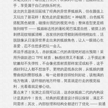
手，享受属于自己的快乐时光。
这次的主题依旧延续了经典的异世界狐娘风，但在颜值上
又玩出了新花样！配色走的是魅惑红 + 神秘黑，白色狐耳
搭配黑色裙摆，碰撞出强烈的视觉冲击；整体造型更是精
致到细节 —— 狐娘标志性的蓬松尾巴弧度自然，裙摆上的
刺绣花纹细腻清晰，连发丝的纹理都刻画得栩栩如生，活
脱脱像从日漫异世界走出来的狐娘角色，让人一眼就心生
喜爱，忍不住想多把玩一会儿。
再说手感这块儿，赤妖狐娘二代的表现绝对超出预期！采
用升级款进口 TPE 材质，触感丝滑又不黏腻，上手摸起来
软嫩却不失弹性，不会像劣质材质那样发涩或粘手，这手
感好到让人都不想放手。更绝的是线条比例，从狐娘的腰
臀曲线到臀部线条，每一处都拿捏得恰到好处，该饱满的
地方饱满，该纤细的地方纤细，简直就是行走的视觉福
利，光看着就足够心动。
重点来了！实测之后我可以说，这赤妖狐娘二代的内构设
计是真的牛！首先，经典的双通道设计得以保留，满足不
同需求；其次，内部纹理和结构全都进行了优化 —— 前通