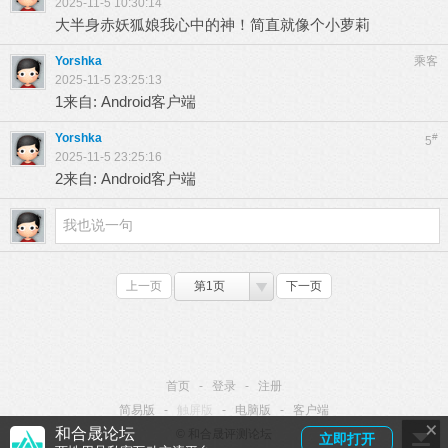
2025-11-5 10:30:14
大半身赤妖狐娘我心中的神！简直就像个小萝莉
Yorshka
乘客
2025-11-5 23:25:13
1来自: Android客户端
Yorshka
#
5
2025-11-5 23:25:16
2来自: Android客户端
上一页
第1页
下一页
首页
-
登录
-
注册
简易版
-
触屏版
-
电脑版
-
客户端
×
和合晟论坛
© 和合晟评测论坛
立即打开