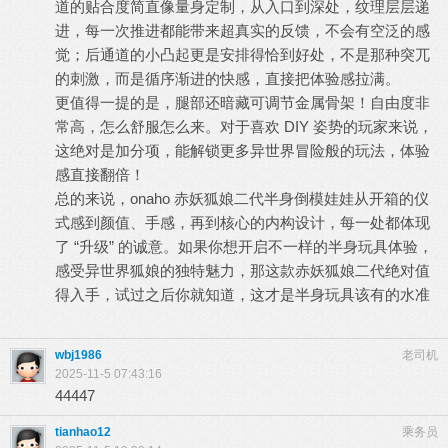
道的贴合度简直像量身定制，从入口到深处，纹理层层递
进，每一次推进都能带来超真实的反馈，不会有空泛的感
觉；后通道的小凸起更是安排得恰到好处，不是那种突兀
的刺激，而是循序渐进的快感，直接把体验感拉满。
更值得一提的是，腿部还暗藏可调节金属骨架！自由度非
常高，怎么舒服怎么来。对于喜欢 DIY 姿势的玩家来说，
这绝对是加分项，能解锁更多异世界冒险般的玩法，体验
感直接翻倍！
总的来说，onaho 赤妖狐娘二代半身倒模娃娃从开箱的仪
式感到颜值、手感，再到核心的内构设计，每一处都体现
了 “升级” 的诚意。如果你想开启不一样的半身玩具体验，
感受异世界狐娘的独特魅力，那这款赤妖狐娘二代绝对值
得入手，试过之后你就知道，这才是半身玩具该有的水准
wbj1986
老司机
2025-11-5 07:43:16
44447
tianhao12
乘务员