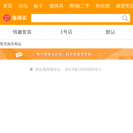
首页
论坛
帖子
值得买
商城|二手
和合团
威望竞
情趣套装
1号店
默认
暂无相关商品
©
和合晟评测论坛
京ICP备13052005号-1