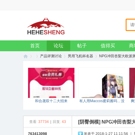
主页
收藏本站
设为首页
VIP会员
钱包
招贤纳士
企业邮箱
首页
论坛
帖子
值得买
商
产品评测讨论
男用飞机杯名器
NPG冲田杏梨大欧派
和
»
›
›
›
和合晟双十二大招来
有人用Maccos蜜莉酱吗，没
爽
袭！！！
测评哎？
[阴臀倒模]
NPG冲田杏梨
查看:
37734
|
回复:
43
763413098
发表于 2018-1-27 11:11:56
|