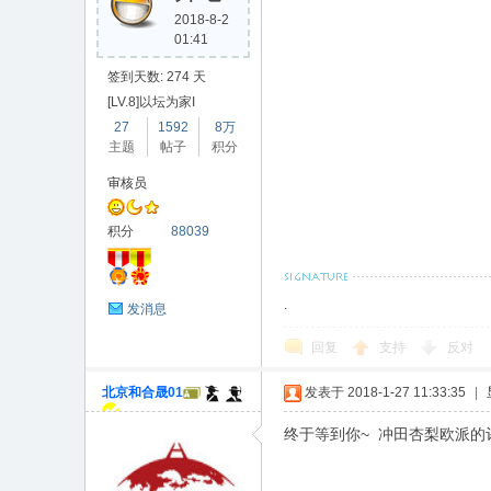
2018-8-2
01:41
签到天数: 274 天
[LV.8]以坛为家I
27
1592
8万
主题
帖子
积分
审核员
积分
88039
.
发消息
回复
支持
反对
北京和合晟01
发表于 2018-1-27 11:33:35
|
终于等到你~ 冲田杏梨欧派的评