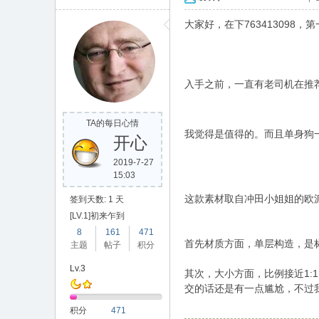
合
大家好，在下76341309
入手之前，一直有老司机在推
TA的每日心情
我觉得是值得的。而且单身狗
开心
晟
2019-7-27
15:03
这款素材取自冲田小姐姐的欧
签到天数: 1 天
[LV.1]初来乍到
8
161
471
首先材质方面，单层构造，是标
主题
帖子
积分
Lv.3
其次，大小方面，比例接近1:
交的话还是有一点尴尬，不过
论
积分
471