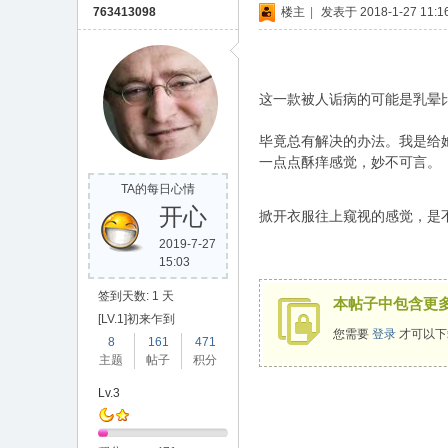
763413098
楼主
|
发表于 2018-1-27 11:16
这一款被人诟病的可能是乳晕
毕竟总有解决的办法。我是给
一点点酥痒感觉，妙不可言。
TA的每日心情
开心
掀开衣服往上窥视的感觉，是
2019-7-27
15:03
签到天数: 1 天
本帖子中包含更
[LV.1]初来乍到
您需要
登录
才可以下
8
161
471
主题
帖子
积分
Lv.3