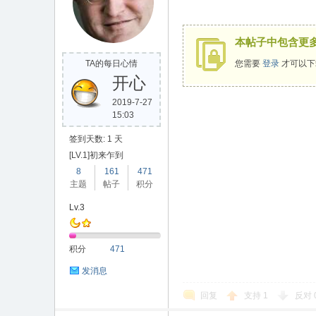
本帖子中包含更
TA的每日心情
您需要
登录
才可以下
开心
2019-7-27
15:03
签到天数: 1 天
[LV.1]初来乍到
8
161
471
主题
帖子
积分
Lv.3
积分
471
发消息
回复
支持
1
反对