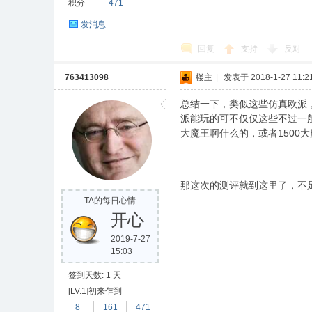
积分
471
发消息
回复
支持
反对
763413098
楼主
|
发表于 2018-1-27 11:21
总结一下，类似这些仿真欧派
派能玩的可不仅仅这些不过一
大魔王啊什么的，或者1500
那这次的测评就到这里了，不
TA的每日心情
开心
2019-7-27
15:03
签到天数: 1 天
[LV.1]初来乍到
8
161
471