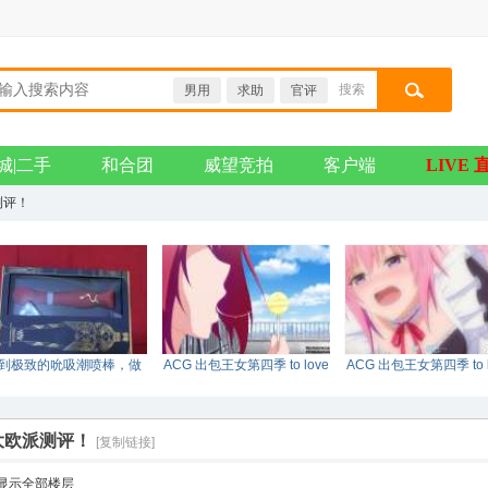
搜索
男用
求助
官评
搜索
城|二手
和合团
威望竞拍
客户端
LIVE 
测评！
到极致的吮吸潮喷棒，做
ACG 出包王女第四季 to love
ACG 出包王女第四季 to l
真正的女王。
DARKNESS tv 0
DARKNESS tv 0
大欧派测评！
[复制链接]
显示全部楼层