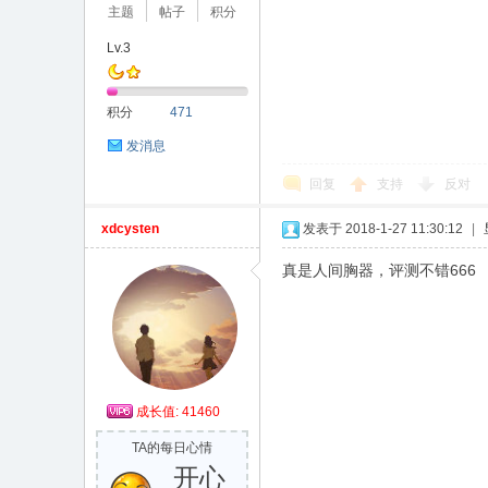
主题
帖子
积分
Lv.3
积分
471
发消息
回复
支持
反对
xdcysten
发表于 2018-1-27 11:30:12
|
真是人间胸器，评测不错666
成长值: 41460
TA的每日心情
开心