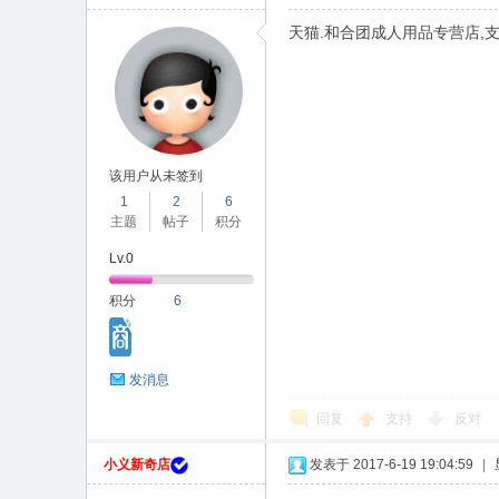
天猫.和合团成人用品专营店,支持
该用户从未签到
1
2
6
主题
帖子
积分
Lv.0
积分
6
发消息
回复
支持
反对
小义新奇店
发表于 2017-6-19 19:04:59
|