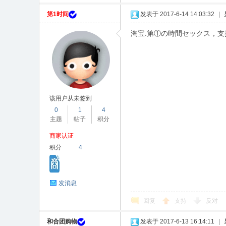
第1时间
发表于 2017-6-14 14:03:32
|
淘宝.第①の時間セックス，支
该用户从未签到
0
1
4
主题
帖子
积分
商家认证
积分
4
发消息
回复
支持
反对
和合团购物
发表于 2017-6-13 16:14:11
|