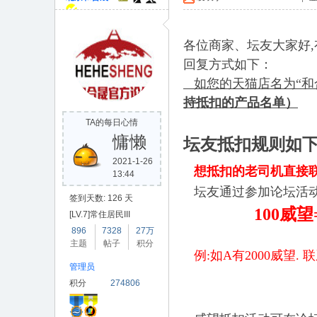
合
各位商家、坛友大家好
回复方式如下：
如您的天猫店名为“和
持抵扣的产品名单）
TA的每日心情
慵懒
坛友抵扣规则如
晟
2021-1-26
想抵扣的老司机直接联系
13:44
坛友通过参加论坛活动
签到天数: 126 天
100威望
[LV.7]常住居民III
896
7328
27万
主题
帖子
积分
例:如A有2000威望
管理员
积分
274806
论