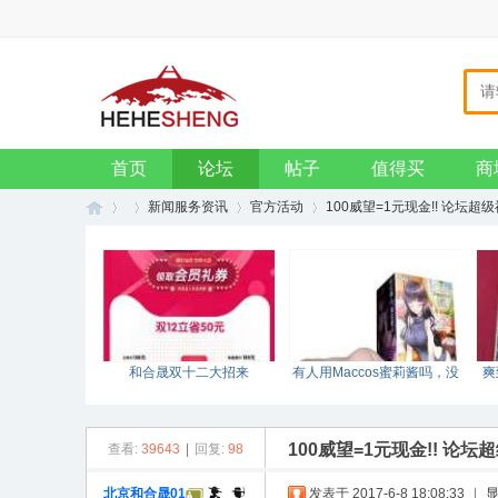
主页
收藏本站
设为首页
VIP会员
钱包
招贤纳士
企业邮箱
首页
论坛
帖子
值得买
商
新闻服务资讯
官方活动
100威望=1元现金!! 论坛超
和
»
›
›
›
和合晟双十二大招来
有人用Maccos蜜莉酱吗，没
爽
袭！！！
测评哎？
100威望=1元现金!! 论
查看:
39643
|
回复:
98
北京和合晟01
发表于 2017-6-8 18:08:33
|