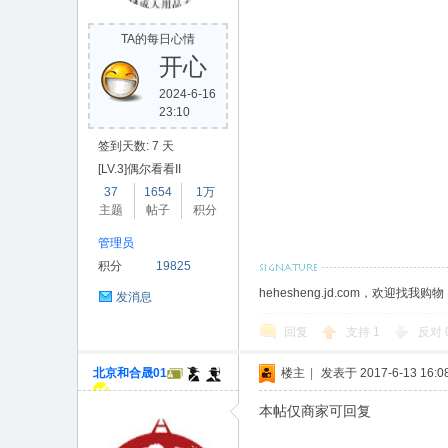
TA的每日心情
开心
2024-6-16
23:10
签到天数: 7 天
[LV.3]偶尔看看II
37
1654
1万
主题
帖子
积分
管理员
积分
19825
hehesheng.jd.com，欢迎找我购物
发消息
回复
支持
1
反对
北京和合晟01
楼主
|
发表于 2017-6-13 16:08
本帖仅商家可回复