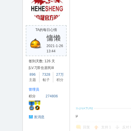
TA的每日心情
慵懒
2021-1-26
13:44
签到天数: 126 天
[LV.7]常住居民III
896
7328
27万
主题
帖子
积分
管理员
积分
274806
μ
发消息
回复
支持
1
反对