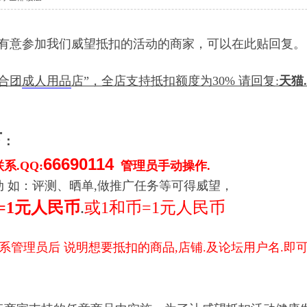
,有意参加我们威望抵扣的活动的商家，可以在此贴回复。
合团
成人用品
店”，全店支持抵扣额度为30% 请回复:
天猫
下
：
66690114
.QQ:
管理员手动操作.
 如：评测、晒单,做推广任务等可得威望，
=1元人民币
.
或1和币=1元人民币
. 联系管理员后 说明想要抵扣的商品,店铺.及论坛用户名.即