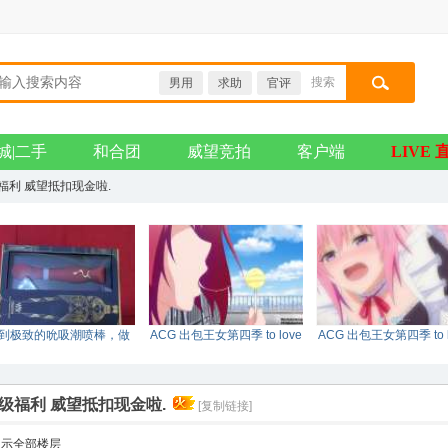
搜索
男用
求助
官评
搜索
城|二手
和合团
威望竞拍
客户端
LIVE 
级福利 威望抵扣现金啦.
到极致的吮吸潮喷棒，做
ACG 出包王女第四季 to love
ACG 出包王女第四季 to l
真正的女王。
DARKNESS tv 0
DARKNESS tv 0
坛超级福利 威望抵扣现金啦.
[复制链接]
显示全部楼层