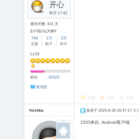
开心
昨天 17:42
签到天数: 431 天
[LV.9]以坛为家II
749
1万
3万
主题
帖子
积分
Lv.33
积分
30323
发消息
回复
支持
反对
Yorshka
发表于 2025-8-30 20:47:17
来
2333来自: Android客户端