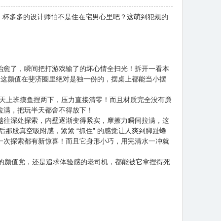
真，杯多多的设计师怕不是住在宅男心里吧？这萌到犯规的
治愈了，瞬间把打游戏输了的坏心情全扫光！拆开一看本
淇淋！这颜值在斐济圈里绝对是独一份的，摆桌上都能当小摆
白天上班摸鱼捏两下，压力直接清零！而且材质完全没有廉
拉满，把玩半天都舍不得放下！
；越往深处探索，内壁逐渐变得紧实，摩擦力瞬间拉满，这
那股真空吸附感，紧紧 “抓住” 的感觉让人爽到脚趾蜷
一次探索都有新惊喜！而且它身形小巧，用完清水一冲就
计的颜值党，还是追求体验感的老司机，都能被它拿捏得死