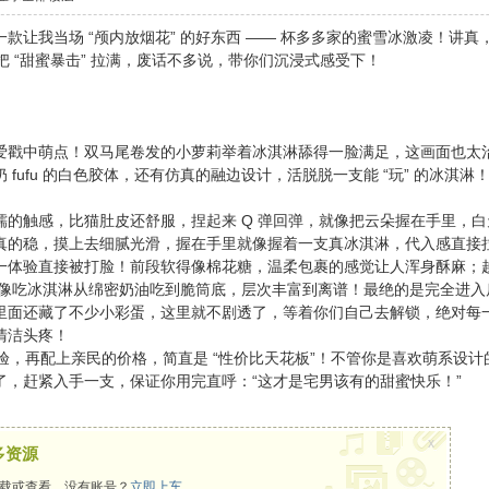
款让我当场 “颅内放烟花” 的好东西 —— 杯多多家的蜜雪冰激凌！讲
把 “甜蜜暴击” 拉满，废话不多说，带你们沉浸式感受下！
爱戳中萌点！双马尾卷发的小萝莉举着冰淇淋舔得一脸满足，这画面也太
 fufu 的白色胶体，还有仿真的融边设计，活脱脱一支能 “玩” 的冰
糯的触感，比猫肚皮还舒服，捏起来 Q 弹回弹，就像把云朵握在手里，
真的稳，摸上去细腻光滑，握在手里就像握着一支真冰淇淋，代入感直接
结果一体验直接被打脸！前段软得像棉花糖，温柔包裹的感觉让人浑身酥麻
，就像吃冰淇淋从绵密奶油吃到脆筒底，层次丰富到离谱！最绝的是完全进入后
里面还藏了不少小彩蛋，这里就不剧透了，等着你们自己去解锁，绝对每
清洁头疼！
体验，再配上亲民的价格，简直是 “性价比天花板”！不管你是喜欢萌系设
了，赶紧入手一支，保证你用完直呼：“这才是宅男该有的甜蜜快乐！”
x
多资源
载或查看，没有账号？
立即上车