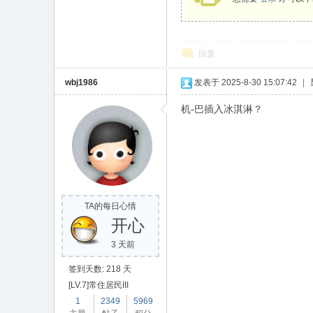
回复
wbj1986
发表于 2025-8-30 15:07:42
|
机-巴插入冰淇淋？
坛
TA的每日心情
开心
3 天前
签到天数: 218 天
[LV.7]常住居民III
1
2349
5969