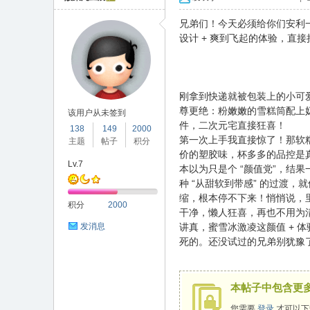
合
兄弟们！今天必须给你们安利一
设计 + 爽到飞起的体验，直接
刚拿到快递就被包装上的小可
尊更绝：粉嫩嫩的雪糕筒配上奶
该用户从未签到
件，二次元宅直接狂喜！
138
149
2000
第一次上手我直接惊了！那软
主题
帖子
积分
价的塑胶味，杯多多的品控是
晟
Lv.7
本以为只是个 “颜值党”，
种 “从甜软到带感” 的过渡
缩，根本停不下来！悄悄说，
积分
2000
干净，懒人狂喜，再也不用为
讲真，蜜雪冰激凌这颜值 + 
发消息
死的。还没试过的兄弟别犹豫
本帖子中包含更
论
您需要
登录
才可以下