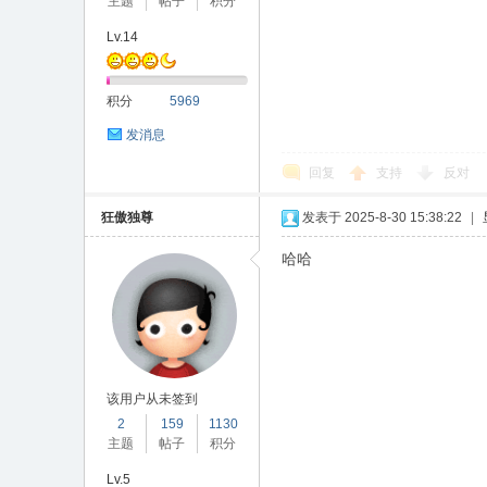
主题
帖子
积分
Lv.14
积分
5969
发消息
回复
支持
反对
狂傲独尊
发表于 2025-8-30 15:38:22
|
哈哈
该用户从未签到
2
159
1130
主题
帖子
积分
Lv.5