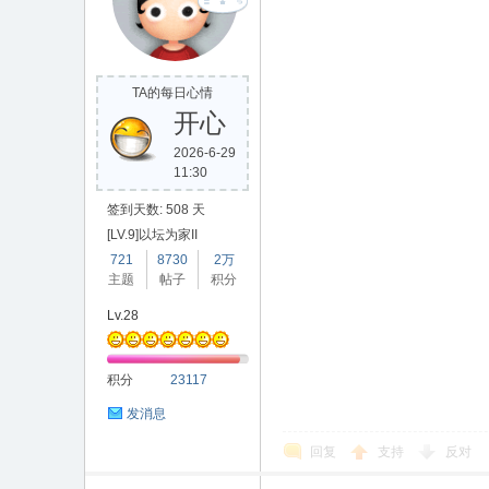
TA的每日心情
开心
2026-6-29
11:30
签到天数: 508 天
[LV.9]以坛为家II
721
8730
2万
主题
帖子
积分
Lv.28
积分
23117
发消息
回复
支持
反对