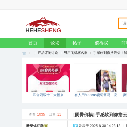
主页
收藏本站
设为首页
VIP会员
钱包
招贤纳士
企业邮箱
首页
论坛
帖子
值得买
商
产品评测讨论
男用飞机杯名器
手感软到像撸云朵！
和
»
›
›
›
和合晟双十二大招来
有人用Maccos蜜莉酱吗，没
爽
袭！！！
测评哎？
[阴臀倒模]
手感软到像撸
查看:
1035
|
回复:
11
酸菜炖豆腐
发表于 2025-8-30 14:23:13
|