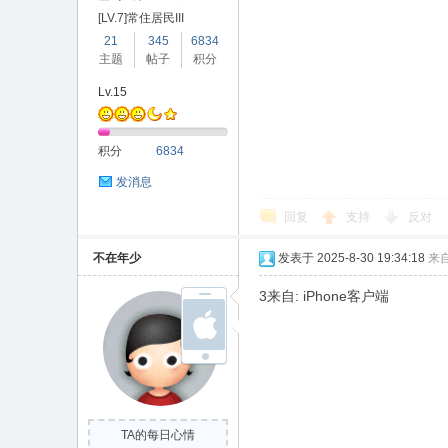
[LV.7]常住居民III
21
345
6834
主题
帖子
积分
Lv.15
积分
6834
发消息
回复
支持
反对
不在年少
发表于 2025-8-30 19:34:18
来
3来自: iPhone客户端
TA的每日心情