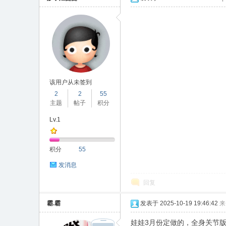
合
该用户从未签到
2
2
55
主题
帖子
积分
晟
Lv.1
积分
55
发消息
回复
霸.霸
发表于 2025-10-19 19:46:42
来
论
娃娃3月份定做的，全身关节版，