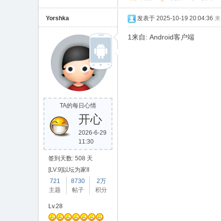
Yorshka
发表于 2025-10-19 20:04:36
来
1来自: Android客户端
TA的每日心情
开心
2026-6-29
11:30
签到天数: 508 天
[LV.9]以坛为家II
721
8730
2万
主题
帖子
积分
Lv.28