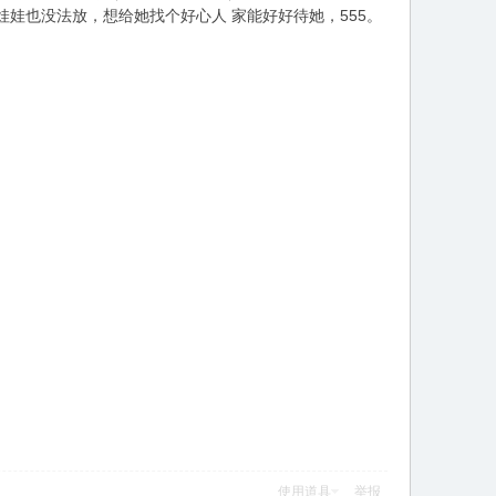
娃娃也没法放，想给她找个好心人 家能好好待她，555。
使用道具
举报