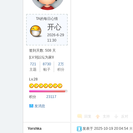
TA的每日心情
开心
2026-6-29
11:30
签到天数: 508 天
[LV.9]以坛为家II
721
8730
2万
主题
帖子
积分
Lv.28
积分
23117
发消息
回复
支持
反对
Yorshka
发表于 2025-10-19 20:04:54
来