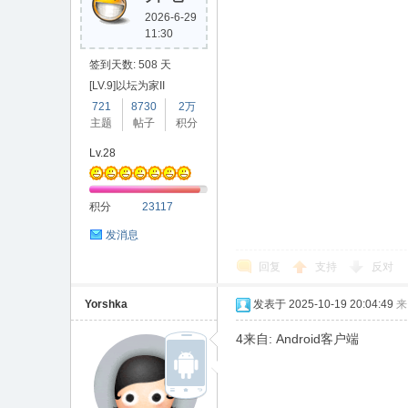
2026-6-29
11:30
签到天数: 508 天
[LV.9]以坛为家II
721
8730
2万
主题
帖子
积分
Lv.28
积分
23117
发消息
回复
支持
反对
Yorshka
发表于 2025-10-19 20:04:49
来
4来自: Android客户端