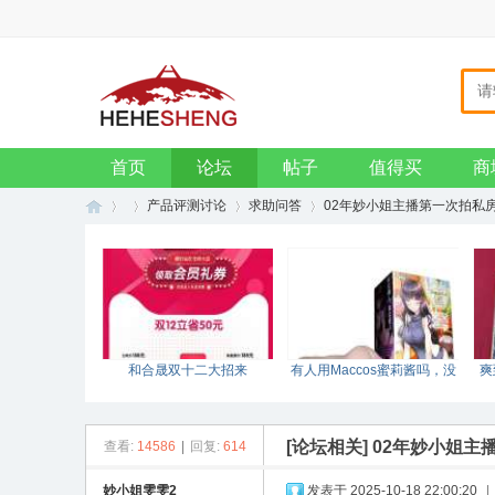
主页
收藏本站
设为首页
VIP会员
钱包
招贤纳士
企业邮箱
首页
论坛
帖子
值得买
商
产品评测讨论
求助问答
02年妙小姐主播第一次拍私
和
»
›
›
›
和合晟双十二大招来
有人用Maccos蜜莉酱吗，没
爽
袭！！！
测评哎？
[论坛相关]
02年妙小姐主
查看:
14586
|
回复:
614
妙小姐雯雯2
发表于 2025-10-18 22:00:20
|