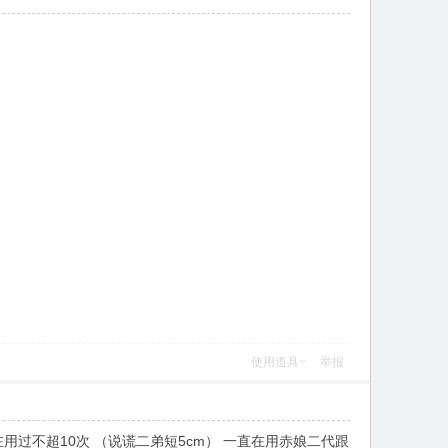
使用道具
举报
在用过不超10次 （说谎二弟短5cm） 一直在用赤娘二代跟