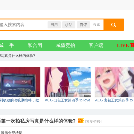
搜索
男用
求助
官评
搜索
城|二手
和合团
威望竞拍
客户端
LIVE 
房写真是什么样的体验?
到极致的吮吸潮喷棒，做
ACG 出包王女第四季 to love
ACG 出包王女第四季 to l
真正的女王。
DARKNESS tv 0
DARKNESS tv 0
播第一次拍私房写真是什么样的体验?
[复制链接]
显示全部楼层