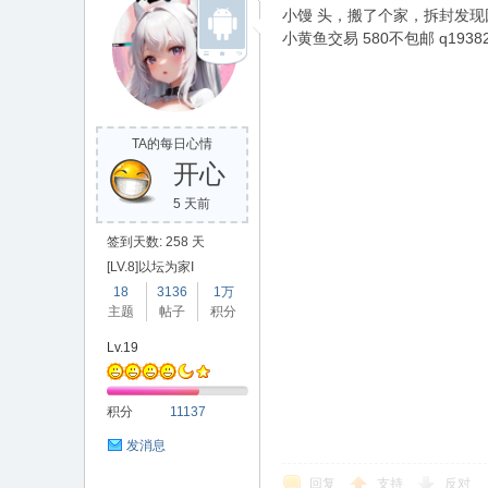
小馒 头，搬了个家，拆封发现
小黄鱼交易 580不包邮 q193821
TA的每日心情
开心
坛
5 天前
签到天数: 258 天
[LV.8]以坛为家I
18
3136
1万
主题
帖子
积分
Lv.19
积分
11137
发消息
回复
支持
反对