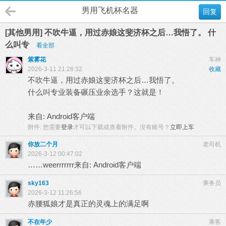
男用飞机杯名器
回复
[其他男用] 不吹牛逼，用过赤娘这斐济杯之后…我悟了。 什
么叫专
看全部
紫雾花
车神
2026-3-11 21:26:32
收藏
不吹牛逼，用过赤娘这斐济杯之后…我悟了。
什么叫专业装备碾压业余选手？这就是！
来自: Android客户端
附件:
您需要
登录
才可以下载或查看附件。没有账号？
立即上车
你放二个月
老司机
2026-3-12 00:47:02
……weerrrrrrr来自: Android客户端
sky163
乘务员
2026-3-12 11:26:56
赤腰狐娘才是真正的灵魂上的满足啊
不在年少
乘客