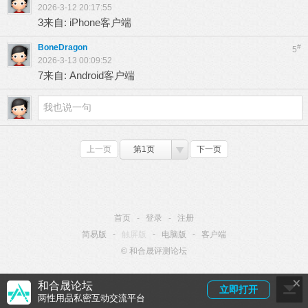
2026-3-12 20:17:55
3来自: iPhone客户端
BoneDragon
#
5
2026-3-13 00:09:52
7来自: Android客户端
上一页
第1页
下一页
首页
-
登录
-
注册
简易版
-
触屏版
-
电脑版
-
客户端
© 和合晟评测论坛
×
和合晟论坛
立即打开
两性用品私密互动交流平台